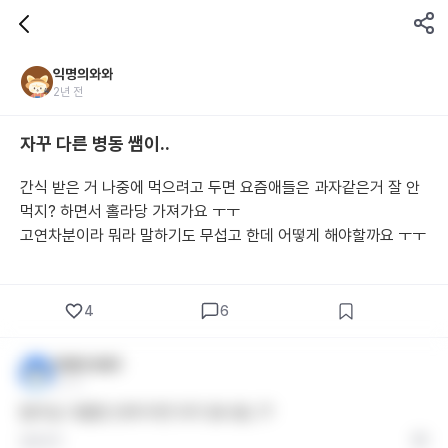
익명의와와
2년 전
자꾸 다른 병동 쌤이..
간식 받은 거 나중에 먹으려고 두면 요즘애들은 과자같은거 잘 안
먹지? 하면서 홀라당 가져가요 ㅜㅜ 
고연차분이라 뭐라 말하기도 무섭고 한데 어떻게 해야할까요 ㅜㅜ
4
6
익명의 와와1
2년 전
탈의실 사물함 안에 두면 되지 않나욤..??
답글 달기