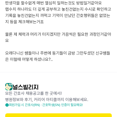
딴생각을 할수없게 매번 열심히 일하는것도 방법일거같아요
랩수치 하나라도 더 깊게 공부하고 놓친건없는지 수시로 확인하고 
기록을 놓친건없는지 까먹고 기억이 안났던 간호행위들은 없었는
지 등을 체크해보는거죠
물론 제 체력과 머리가 터지겠지만 가끔씩은 필요한 과정인거같아
요
오래다니신 쌤들이나 주변에 동기들이 금방 그만두셨던 신규쌤들
은 이럴때 어떻게 하셨나요?..
5
1
1
모든 간호사 채용공고를 한 곳에서!
익명의 와와1
2년 전
병원정보와 후기, 커리어 아티클까지 이용해보세요.
회원가입 시 간호사(RN) · 간호학생(SN) 인증이 필요해요!
아직 절반..이나? 남으셨다니 그것도 복인 것 같아요 ㅎㅎ 전 저만
남아서