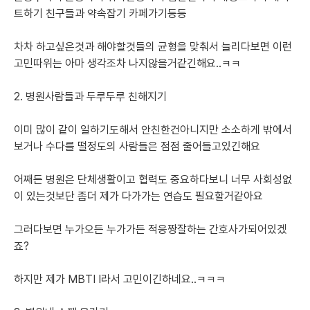
트하기 친구들과 약속잡기 카페가기등등
차차 하고싶은것과 해야할것들의 균형을 맞춰서 늘리다보면 이런
고민따위는 아마 생각조차 나지않을거같긴해요..ㅋㅋ
2. 병원사람들과 두루두루 친해지기
이미 많이 같이 일하기도해서 안친한건아니지만 소소하게 밖에서 
보거나 수다를 떨정도의 사람들은 점점 줄어들고있긴해요
어째든 병원은 단체생활이고 협력도 중요하다보니 너무 사회성없
이 있는것보단 좀더 제가 다가가는 연습도 필요할거같아요
그러다보면 누가오든 누가가든 적응짱잘하는 간호사가되어있겠
죠?
하지만 제가 MBTI I라서 고민이긴하네요..ㅋㅋㅋ