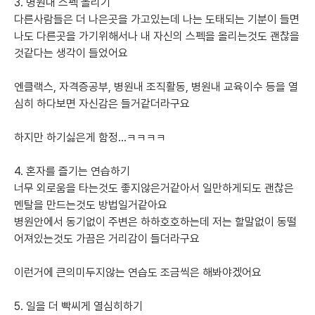
3. 병원내 스펙 올리기
다른사람들은 더 나은곳을 가고있는데 나는 도태되는 기분이 들면 
나도 다른곳을 가기위해서나 내 자신의 스펙을 올리는것도 괜찮을
것같다는 생각이 들었어요
엔클랙스, 자격증공부, 병원내 조직활동, 병원내 교육이수 등을 열
심히 하다보면 자신감은 들거같더라구요
하지만 하기싫은게 함정...ㅋㅋㅋㅋ
4. 혼자를 즐기는 연습하기
너무 외로움을 타는것도 좋지않은거같아서 일만하게되도 괜찮은 
멘탈을 만드는것도 방법일거같아요
병원안에서 동기없이 주변은 하하호호하는데 저는 할말없이 동떨
어져있는것도 가끔은 거리감이 들더라구요
이런거에 큰의미두지않는 연습도 조금씩은 해봐야겠어요
5. 일을 더 빡씨게 열심히하기