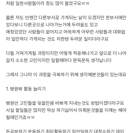
처럼 일한사람들이라 정도 많이 들었구요ㅠㅠ
물론 저도 언젠간 다른부서로 가게되는 날이 오겠지만 한부서에만 
있다보니 다른곳으로 나아가는거에 두려움도 있고
애정있었던 사람들이 없어지고 머쓱하게 아무런 사람들과 대화없
이 일만하다 가게되는 것도 저한텐 두려운 일이더라구요 
다들 거쳐가게될 과정이지만 어떻게 적응해나가고 앞으로 더 나아
갈지 소소한 고민이지만 일할때마다 문득문득 생각납니다
그래서 그나마 이 과정을 극복하기 위해 생각해본것들이 있는데요
1. 병원밖 활동 늘리기
병원안 고민들을 잊을만큼 바쁘게 지내는것도 방법이겠더라구요
사실 할일들은 많지만 막상 하기싫어서 미뤄둔것들을 이제는 해야
될때인거죠ㅠㅠ
돈공부하기 운동하기 취미활동하기 집안일하기 대청소하기 데이