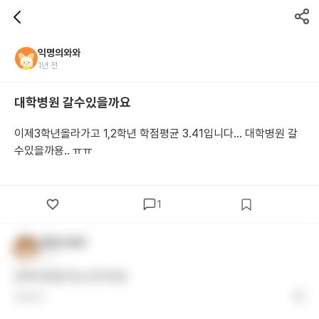
익명의와와
1년 전
대학병원 갈수있을까요
이제3학년올라가고 1,2학년 학점평균 3.41입니다… 대학병원 갈 
수있을까용.. ㅠㅠ
1
익명의 와와1
1년 전
현역이면쌉가능 토익하셍
답글 달기