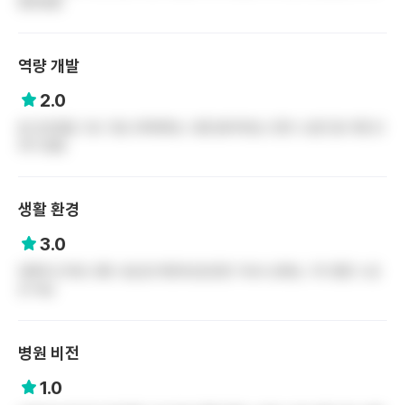
럽진않음
역량 개발
2.0
잘 모르겠음 그냥 그럼 교육체계는 나름 잘되어있는 듯한 느낌은 듦 각종 강
의가 많음
생활 환경
3.0
대화역 근처로 교통 시설 잘 마련되오있르먄 기숙사 상태는 그닥 좋은 느낌
은 아님
병원 비전
1.0