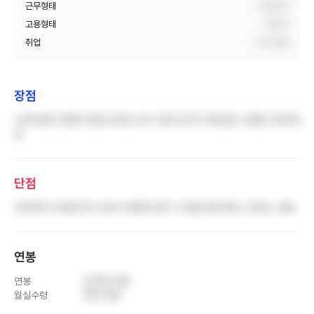
근무형태
교대근무
고용형태
정규직
취업
신규 취업
장점
나쁘지않은 연봉과 명절 상여금 오프 사용 비교적 자유로움 스케줄 나쁘지않
음
단점
인력부족 고인물 천지 간호사 한명당 환자 수 많음 업무과중 스트레스 심함
연봉
연봉
4,500 만원
월실수령
350 만원