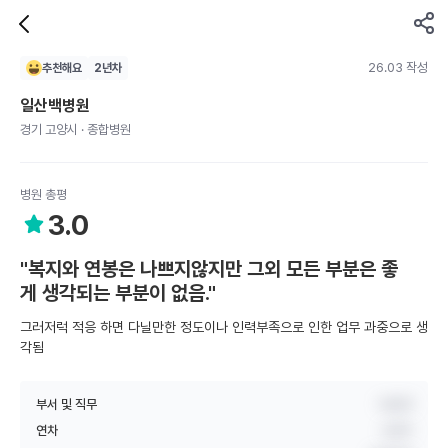
26.03 작성
추천해요
2
년차
일산백병원
경기 고양시 · 종합병원
병원 총평
3.0
"복지와 연봉은 나쁘지않지만 그외 모든 부분은 좋
게 생각되는 부분이 없음."
그러저럭 적응 하면 다닐만한 정도이나 인력부족으로 인한 업무 과중으로 생
각됨
부서 및 직무
비공개
연차
2년차