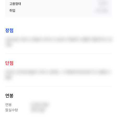
고용형태
정규직
취업
신규 취업
장점
교육 담당 간호사 선생님이 있어서 신규로서 취업하기 괜찮은 병원이라고 생
각함
단점
3교대 근무인데 월급이 적다고 생각함… 타 병원에 비해 분위기가 안좋다고
들음
연봉
연봉
4,500 만원
월실수령
350 만원