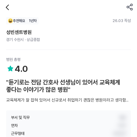
26.03 작성
추천해요
1
년차
성빈센트병원
경기 수원시 · 상급종합
병원 총평
4.0
"듣기로는 전담 간호사 선생님이 있어서 교육체계
좋다는 이야기가 많은 병원"
교육체계가 잘 잡혀 있어서 신규로서 취업하기 괜찮은 병원이라고 생각함..
부서 및 직무
병동
연차
1년차
근무형태
교대근무