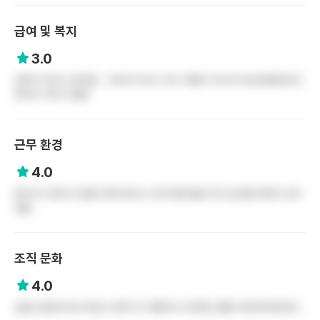
급여 및 복지
3.0
급여가 적다고 생각함… 3교대 치고도 적고 직할이 아니라 타성모병원에 비
해서도 적다고 들음
근무 환경
4.0
환자수가 많다고 들음 12명 본다는 이야기를 들음 아직 입사를 안해서 모르
겠음
조직 문화
4.0
실습나갔을 때 본 바로는 분위기가 괜찮다고 생각함..물론 과바과이겠지만..