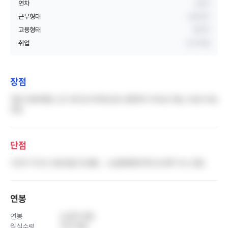
연차
3년차
근무형태
교대근무
고용형태
정규직
취업
신규 취업
장점
직원 진료비할인, 잡 구분 잘 되어있는편, 병동마다 여사님 계심, 이송기사님
계심
단점
시간이 지나도 낮음 월급 인상률... 스님들때문에 화나는경우 다소 있음.
연봉
연봉
4,200 만원
월실수령
270 만원