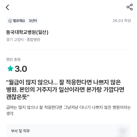
26.03 작성
별로예요
3
년차
동국대학교병원(일산)
경기 고양시 · 종합병원
병원 총평
3.0
"월급이 많지 않으나... 잘 적응한다면 나쁘지 않은
병원. 본인의 거주지가 일산이라면 본가랑 가깝다면
괜찮은듯"
급여는 많지 않으나 잘 적응한다면 그냥저냥 다니기 나쁘지 않은 병원이라는
생각
부서 및 직무
병동