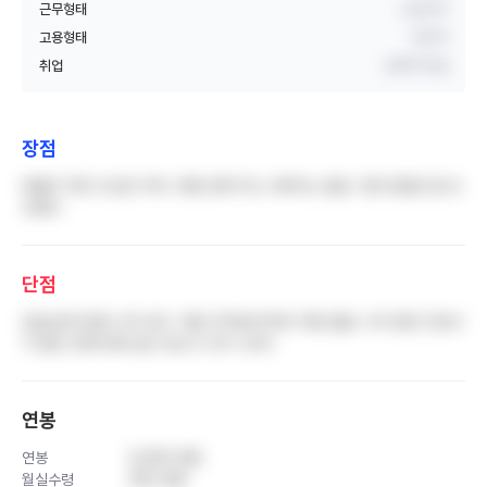
근무형태
교대근무
고용형태
정규직
취업
경력직 취업
장점
태움이 적은 것 같긴 하다. 병동 분위기도 나쁘지는 않음. 다른 장점은 잘 모
르겠다
단점
임금/상여 등등 너무 낮다. 직원 주차장/주차비 지원 없음. 나이 많은 간호사
가 많은 것에 비해 승진 속도가 너무 느리다
연봉
연봉
5,000 만원
월실수령
350 만원