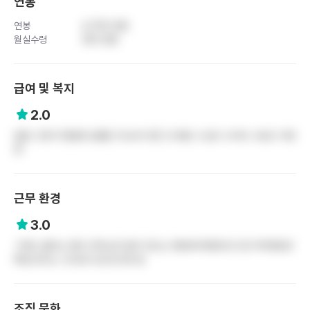
연봉
연봉
4,700 만원
월실수령
320 만원
급여 및 복지
2.0
없음 그런거 명절에 상품권 주는데 다른 건 바랄 수 없고 나이트 수당도 적은
편
근무 환경
3.0
그래도 옵타는 많이 안하는데 업무 강도는 병동바이병동이긴 함 우리병동은
빡셈 듀티는 수간호사 잘 만나면 됨
조직 문화