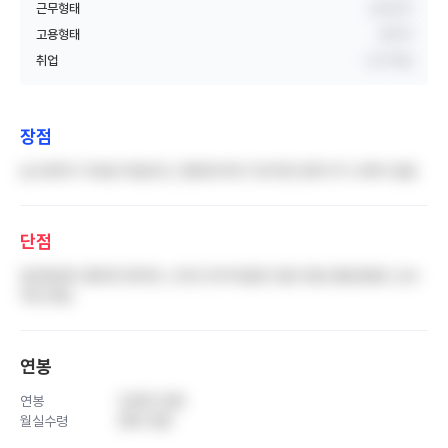
근무형태
교대근무
고용형태
정규직
취업
신규 취업
장점
삼시세끼가 무료로 제공되고, 병동에 따라 다르지만 분위기가 나쁘지 않음
단점
업무환경이 열악한 편이며, 나이트 때 막내집이 많은 편임 병원경영도 보수
적인 편임
연봉
연봉
3,800 만원
월실수령
280 만원