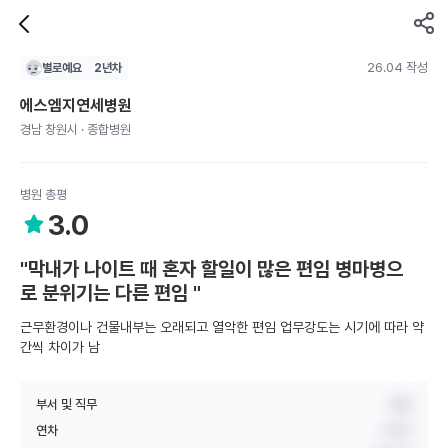
26.04 작성
별로예요
2
년차
에스엠지연세병원
경남 창원시 · 종합병원
병원 총평
3.0
"막내가 나이트 때 혼자 할일이 많은 편임 병마병으
로 분위기는 다른 편임 "
근무환경이나 건물내부는 오래되고 열악한 편임 업무강도는 시기에 따라 약
간씩 차이가 남
부서 및 직무
병동
연차
2년차