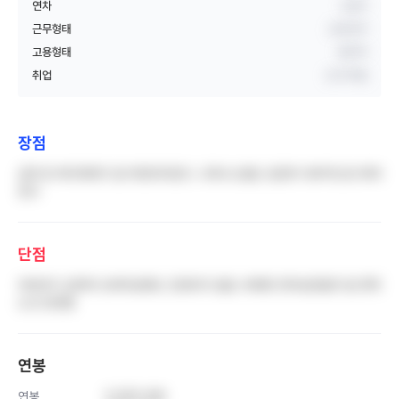
연차
3년차
근무형태
교대근무
고용형태
정규직
취업
신규 취업
장점
급여 및 복지체계가 잘 마련되어있다. 교육시스템도 굉장히 세부적으로 짜여
있다
단점
부바부가 심하며 오버타임해도 인정되지 않음. 바쁘면 연차상관없이 밥 못먹
는건 당연함
연봉
연봉
5,500 만원