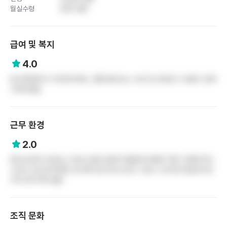
월실수령
400 만원
급여 및 복지
4.0
밥 500원이나 리프레시제도, 종종 들어오는 수당 및 상여금 다 포함시 급여
나쁘지않음
근무 환경
2.0
환자수따라서 팀보는 간호사수를 조정하기때문에 바쁘면 11명~12명까지도
나이트 아닌데 봐야함. 밥 못먹으면 휴식시간도 가질 수 있지만 현실적으로
거의 못가지며 일함
조직 문화