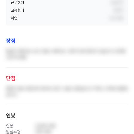
근무형태
교대근무
고용형태
정규직
취업
신규 취업
장점
월급이 제때 잘 나오고 울산 내에서는 나쁘지 않게 줬던거 같습니다 상여받
으면 꽤 괜찮
단점
병원이 울산 중심지라 환자도 많고 수술도 많았습니다 카덱스 인계로 힘들었
습니다
연봉
연봉
5,600 만원
월실수령
320 만원