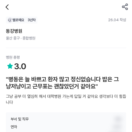
26.04 작성
별로예요
3
년차
동강병원
울산 중구 · 종합병원
병원 총평
3.0
"병동은 늘 바쁘고 환자 많고 정신없습니다 밥은 그
냥저냥이고 근무표는 괜찮았던거 같아요"
그냥 공부 더 열심히 해서 대학병원 가는게 답일 거 같아요 생각보다 더 힘듭
니다
부서 및 직무
병동
연차
3년차