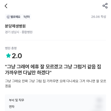
26.06 작성
별로예요
1
년차
분당제생병원
경기 성남시 · 종합병원
병원 총평
2.0
"그냥 그래여 에휴 잘 모르겠고 그냥 그럼거 같음 집
가까우면 다닐만 하겠다"
그냥 그래요 잔짜 그냥 그럼 집 가까우면 오래 다니세요 그거 아니면 잘 모르
겠음
부서 및 직무
병동
연차
1년차