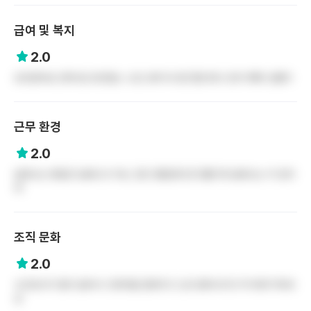
급여 및 복지
2.0
모르겠어요 진짜 잘 모르겠는 느낌 오래 다니면 좋으려나 돈이 확확 오를지
근무 환경
2.0
냄새나는 병동은 냄새나고 아닌 곳은 괜찮은데 문 열면 확 냄새나는 거 있어
여
조직 문화
2.0
수간호사가 힘이 없어서 고연차들 맞춰주고 신규 왕따시키고 막 태우기하네
요