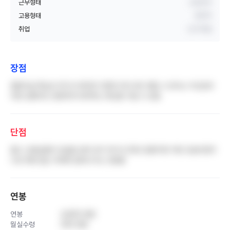
근무형태
교대근무
고용형태
정규직
취업
신규 취업
장점
중환자실 특성상 여기서 버티면 다른데 어디서든 버틸 수 있다는 자신감과
어떤 상황이든 냉정하게 대처하는 태도를 가질 수 있음
단점
올드 선생님들의 모습을 보며 내가 여기서 20년 일한다면 저런 모습이겠거
니란 희망 없는 미래와 갈려나가는 인원들
연봉
연봉
4,800 만원
월실수령
330 만원