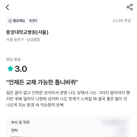
23.09 작성
별로예요
3
년차
중앙대학교병원(서울)
서울 동작구 · 상급종합
병원 총평
3.0
"언제든 교체 가능한 톱니바퀴"
일은 끝이 없고 인력은 모자라서 분명 나도 당해서 나는 그러지 말아야지 했
지만 후배 일까지 나한테 넘어와 나도 한계가 느껴질 때 결국 좋은 말이 안
나오게 되는 환경 속 악순환의 반복
부서 및 직무
외과계중환자실
연차
3년차