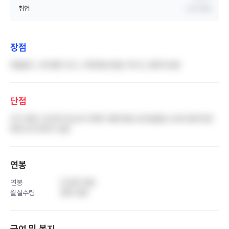
취업
신규 취업
장점
태움없고, 프리셉터 있고, 교육전담선생님 계시고, 칼퇴가능함
단점
과가 분명 나뉘어져 있는데 다양한 과를 받음 성과금없음 신규로 들어오면
배우는게 한계가 있음
연봉
연봉
5,000 만원
월실수령
280 만원
급여 및 복지