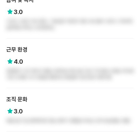
3.0
나이트 수당이 세서 좋고, 기본급은 작은데 각종 수당 붙어 나와서 그럭저럭
살만해요 복지는 모르겠네요..
근무 환경
4.0
입퇴원이 너무 잦아서 힘듦 오버타임 따로 없고 일 다 못 끝낸 선생님 계시면
서로 도와줌 식사 맛없음 9월부토 병동들이 팀간호로 바뀐다함
조직 문화
3.0
태움 없고 일 관련해서만 혼남 분위기 괜찮음 여사님 조무사님분들도 좋음