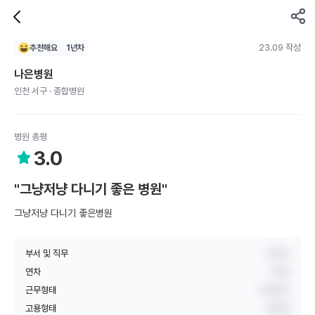
23.09 작성
추천해요
1
년차
나은병원
인천 서구 · 종합병원
병원 총평
3.0
"그냥저냥 다니기 좋은 병원"
그냥저냥 다니기 좋은병원
부서 및 직무
간호사
연차
1년차
근무형태
교대근무
고용형태
정규직