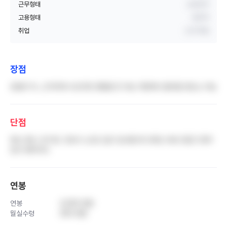
근무형태
교대근무
고용형태
정규직
취업
신규 취업
장점
장점이 하…근거리에 사신다면 괜찮을 듯 아님 지방에서 올라올 정도는 아님
단점
짜도 짜도 너무 짬. 간호사 노조도 없고 입사할 때 교육도 바로 안듣고 몇주
있다 해주더러
연봉
연봉
3,000 만원
월실수령
200 만원