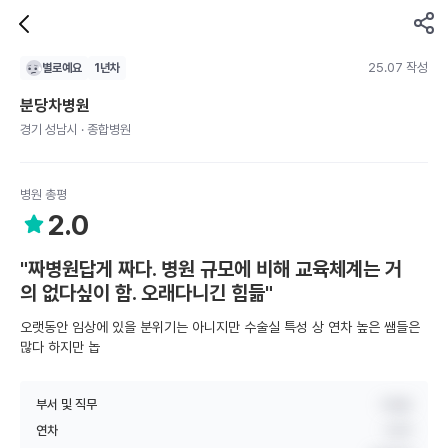
25.07 작성
별로예요
1
년차
분당차병원
경기 성남시 · 종합병원
병원 총평
2.0
"짜병원답게 짜다. 병원 규모에 비해 교육체계는 거
의 없다싶이 함. 오래다니긴 힘듦"
오랫동안 임상에 있을 분위기는 아니지만 수술실 특성 상 연차 높은 쌤들은
많다 하지만 놉
부서 및 직무
수술실
연차
1년차