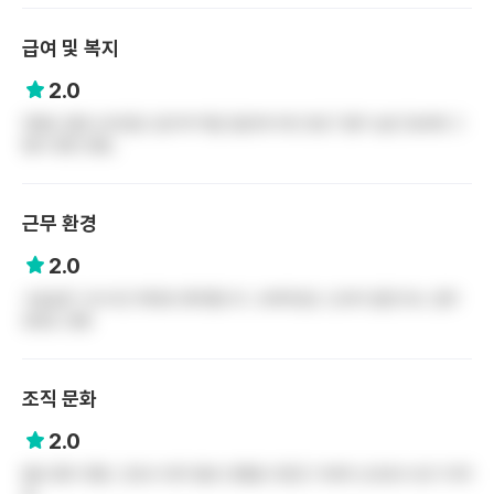
급여 및 복지
2.0
연봉도 별로 성과급도 없구여 떡값 일년애 두번 정도? 물가 높은 동네에 그
렇지 못한 연봉..
근무 환경
2.0
수술실은 식사시간 제대로 챙겨줍니다. 오버타임도 신규라 없었구요. 업무
분장도 괜춘
조직 문화
2.0
별로 좋지 못함. 간호사 대우 별로 안좋음 다른곳 가세여 신규로서 썪기 아까