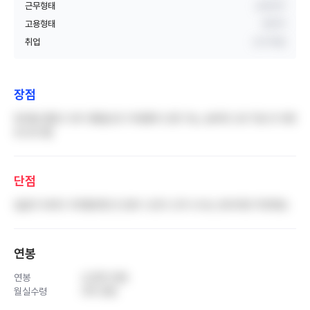
근무형태
교대근무
고용형태
정규직
취업
신규 취업
장점
워라벨 괜찮고 듀티 좋음(오프 자유롭게 신청 가능, 슬리핑 오프 1일-안 되면
돈으로 줌)
단점
집값이 비싸다 자취할려면 돈 많이 나간다 근처 사시는 분이라면 추천해요
연봉
연봉
4,300 만원
월실수령
310 만원