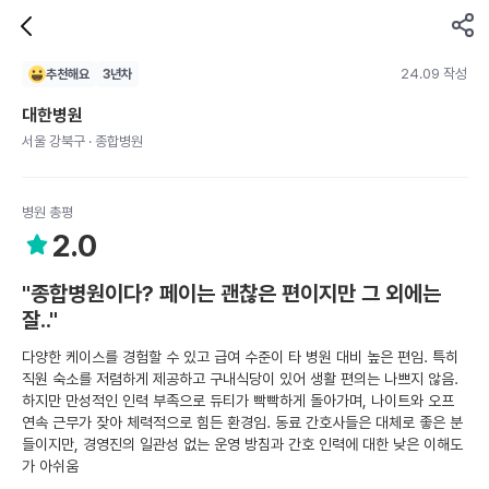
24.09 작성
추천해요
3
년차
대한병원
서울 강북구 · 종합병원
병원 총평
2.0
"종합병원이다? 페이는 괜찮은 편이지만 그 외에는
잘.."
다양한 케이스를 경험할 수 있고 급여 수준이 타 병원 대비 높은 편임. 특히
직원 숙소를 저렴하게 제공하고 구내식당이 있어 생활 편의는 나쁘지 않음.
하지만 만성적인 인력 부족으로 듀티가 빡빡하게 돌아가며, 나이트와 오프
연속 근무가 잦아 체력적으로 힘든 환경임. 동료 간호사들은 대체로 좋은 분
들이지만, 경영진의 일관성 없는 운영 방침과 간호 인력에 대한 낮은 이해도
가 아쉬움