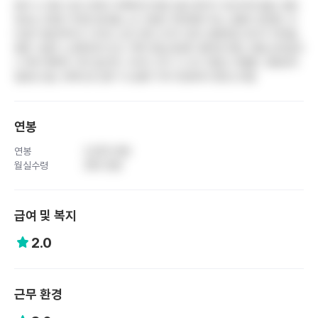
환자 수 대비 간호 인력이 부족해 한 명당 담당 환자가 과도하게 많음. 병동
에서는 50명 가까운 환자를 소수 인원이 케어해야 하는 상황이 빈번함. 듀
티표가 불규칙하고 나이트-오프 연속 근무가 잦아 생체리듬 유지가 어려움.
병원 시설이 노후화되어 있고, 특히 병실 환경이 열악한 편임. 명절 상여금이
나 복지 혜택이 거의 없으며, 나이트 근무 시 식사 지원도 미흡함. 경영진의
일관성 없는 정책으로 업무 시스템이 자주 변경되어 혼란스러움
연봉
연봉
3,200 만원
월실수령
260 만원
급여 및 복지
2.0
근무 환경