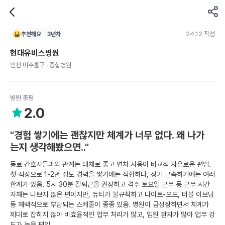
24.12 작성
추천해요
3
년차
현대유비스병원
인천 미추홀구 · 종합병원
병원 총평
2.0
"경험 쌓기에는 괜찮지만 체계가 너무 없다. 왜 나가
는지 생각해봤으면.."
동료 간호사들과의 관계는 대체로 좋고 연차 사용이 비교적 자유로운 편임.
첫 직장으로 1-2년 정도 경력을 쌓기에는 적합하나, 장기 근속하기에는 여러
한계가 있음. 5시 30분 칼퇴근을 권장하고 격주 토요일 근무 등 근무 시간
자체는 나쁘지 않은 편이지만, 듀티가 불규칙하고 나이트-오프, 더블 이브닝
등 체력적으로 부담되는 스케줄이 종종 있음. 병원이 급성장하면서 체계가
제대로 잡히지 않아 비효율적인 업무 처리가 많고, 입원 환자가 많아 업무 강
도가 높은 편임