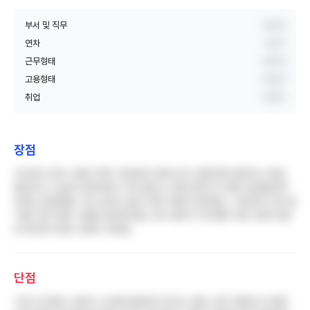
부서 및 직무
비공개
연차
3년차
근무형태
비공개
고용형태
비공개
취업
비공개
장점
무엇보다 연차 사용이 매우 자유로워 리퀘스트도 웬만하면 맞춰주는 편임.
칼퇴근이 가능해 오버타임이 거의 없었고, 병동 분위기가 좋아 동료들과의
관계는 원만했음. 주차 공간이 넓어 차량 이용이 편리했고, 기본적인 간호 술
기를 익히기에는 적합한 환경이었음. 입사 절차가 까다롭지 않아 경력 단절
후 복귀하기에는 부담이 적었음
단점
가장 큰 문제는 급여가 수년째 동결되어 있다는 점임. 같은 경력의 타 병원