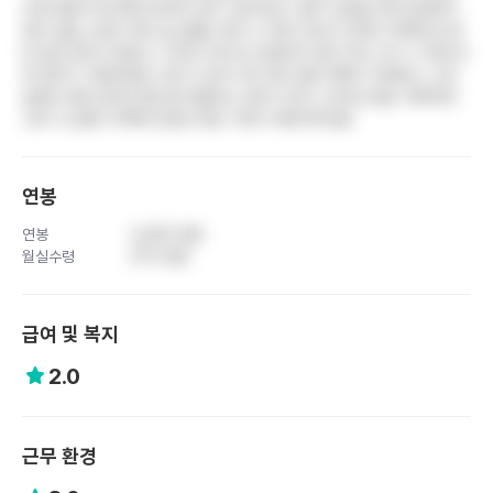
간호사들과 비교하면 현저히 낮은 수준이었고, 물가 상승을 전혀 반영하지
않아 실질 소득은 계속 감소했음. 환자 수 대비 간호사 인력이 부족해 한 명
당 담당 환자가 많았고, 약국이 24시간 운영되지 않아 야간 근무 시 처방 관
련 업무가 가중되었음. 듀티가 늦게 나와 개인 일정 계획이 어려웠고, 오프
날에도 병동 업무로 불시에 호출되는 경우가 있어 스트레스였음. 체계적인
교육 시스템이 부족해 전문성 향상 기회가 제한적이었음
연봉
연봉
3,400 만원
월실수령
270 만원
급여 및 복지
2.0
근무 환경