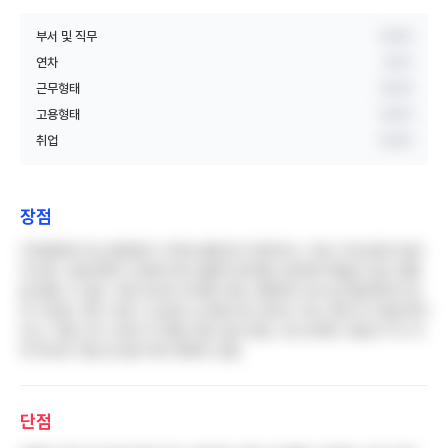
부서 및 직무
비공개
연차
3년차
근무형태
비공개
고용형태
비공개
취업
비공개
장점
지하철역과 버스정류장이 가까워 출퇴근이 편리하고, 무료 구내식당의 질이
우수함. 진료과목이 다양해 여러 질환의 환자를 간호하며 폭넓은 임상 경험
을 쌓을 수 있음. 각종 검사와 처치를 직접 수행하며 간호 술기를 빠르게 습
득 가능함. 연차 사용 시 상급자 눈치를 보지 않아도 되는 분위기가 형성되어
있고, 주말 근무 수당이 타 병원 대비 높은 편임. 보수교육비 지원과 11시 이
후 택시비 지원 등 일부 복지 혜택이 있음
단점