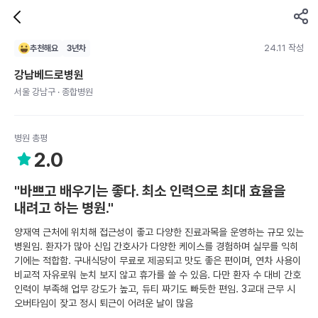
24.11 작성
추천해요
3
년차
강남베드로병원
서울 강남구 · 종합병원
병원 총평
2.0
"바쁘고 배우기는 좋다. 최소 인력으로 최대 효율을
내려고 하는 병원."
양재역 근처에 위치해 접근성이 좋고 다양한 진료과목을 운영하는 규모 있는
병원임. 환자가 많아 신입 간호사가 다양한 케이스를 경험하며 실무를 익히
기에는 적합함. 구내식당이 무료로 제공되고 맛도 좋은 편이며, 연차 사용이
비교적 자유로워 눈치 보지 않고 휴가를 쓸 수 있음. 다만 환자 수 대비 간호
인력이 부족해 업무 강도가 높고, 듀티 짜기도 빠듯한 편임. 3교대 근무 시
오버타임이 잦고 정시 퇴근이 어려운 날이 많음