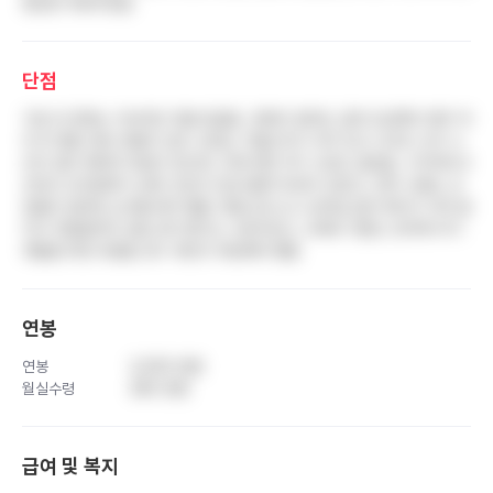
중요한 부분이었음
단점
가장 큰 문제는 지속적인 연봉 동결로, 경력이 쌓여도 급여 인상폭이 매우 적
어 타 병원 대비 연봉이 낮은 수준임. 더블근무가 자주 있고 나이트 근무 시
간이 길어 체력적 부담이 컸으며, 이에 대한 추가 수당도 없었음. 수직적이고
군대식 조직문화가 강해 고년차 간호사들의 텃세가 있었고, 연차 사용도 선
임들과 겹치면 눈치를 봐야 했음. 명절 보너스나 상여금 같은 복지가 거의 없
어서 직원들끼리 돈을 걷어 챙기는 수준이었고, 교육비 지원도 전무해 자기
계발을 위한 비용을 모두 개인이 부담해야 했음
연봉
연봉
3,500 만원
월실수령
280 만원
급여 및 복지