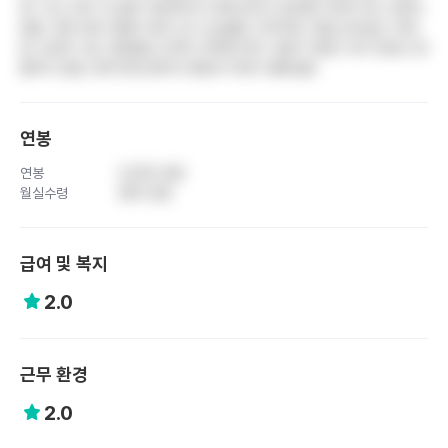
함. 신규 교육 시스템이 체계적이지 못해 혼자서 업무를 익혀야 하는 부분이
많음. 경력 대비 연봉이 매우 낮고 상승률도 미미하며, 명절 상여금도 10만
원 수준에 그침. 병동별로 인력이 부족해 연차 사용이 어렵고 듀티 편성도 원
활하지 않음. 현재 회생 중이라 병원의 미래가 불확실함
연봉
연봉
3,500 만원
월실수령
280 만원
급여 및 복지
2.0
근무 환경
2.0