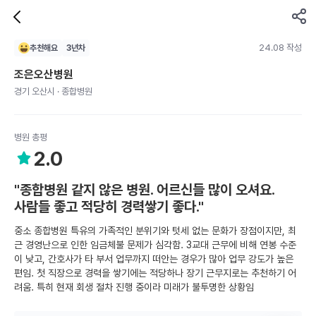
24.08 작성
추천해요
3
년차
조은오산병원
경기 오산시 · 종합병원
병원 총평
2.0
"종합병원 같지 않은 병원. 어르신들 많이 오셔요.
사람들 좋고 적당히 경력쌓기 좋다."
중소 종합병원 특유의 가족적인 분위기와 텃세 없는 문화가 장점이지만, 최
근 경영난으로 인한 임금체불 문제가 심각함. 3교대 근무에 비해 연봉 수준
이 낮고, 간호사가 타 부서 업무까지 떠안는 경우가 많아 업무 강도가 높은
편임. 첫 직장으로 경력을 쌓기에는 적당하나 장기 근무지로는 추천하기 어
려움. 특히 현재 회생 절차 진행 중이라 미래가 불투명한 상황임