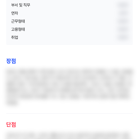
부서 및 직무
비공개
연차
3년차
근무형태
비공개
고용형태
비공개
취업
비공개
장점
텃세나 태움 문화가 전혀 없어 신규 간호사도 편하게 적응할 수 있음. 동료들
이 순하고 서로 돕는 분위기가 형성되어 있어 인간관계 스트레스가 적음. 교
통편이 좋고 구내식당에서 무료 식사를 제공하며, 기숙사 시설도 양호함. 종
합병원치고는 규모가 적당해 첫 경력을 쌓기에 부담이 적고, 오후 시간대는
비교적 여유로워 워라밸이 어느 정도 보장됨. 직계가족 진료비 할인 혜택도
제공됨
단점
간호사가 약 조회, 나이트 채혈 등 타 부서 업무까지 담당해 업무량이 과중