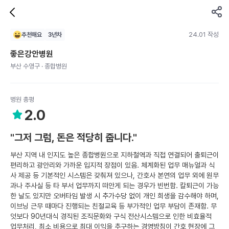
24.01 작성
추천해요
3
년차
좋은강안병원
부산 수영구 · 종합병원
병원 총평
2.0
"그저 그럼, 돈은 적당히 줍니다."
부산 지역 내 인지도 높은 종합병원으로 지하철역과 직접 연결되어 출퇴근이
편리하고 광안리와 가까운 입지적 장점이 있음. 체계화된 업무 매뉴얼과 식
사 제공 등 기본적인 시스템은 갖춰져 있으나, 간호사 본연의 업무 외에 원무
과나 주사실 등 타 부서 업무까지 떠안게 되는 경우가 빈번함. 칼퇴근이 가능
한 날도 있지만 오버타임 발생 시 추가수당 없이 개인 희생을 감수해야 하며,
이브닝 근무 때마다 진행되는 친절교육 등 부가적인 업무 부담이 존재함. 무
엇보다 90년대식 경직된 조직문화와 구식 전산시스템으로 인한 비효율적
업무처리, 최소 비용으로 최대 이익을 추구하는 경영방침이 간호 현장에 그