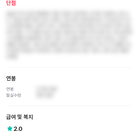
단점
설날과 추석 같은 명절에도 떡값 지급이 전무하며, 연 2회 지급되는 보너스
도 기본급 대비 매우 낮은 수준임. 간호 업무 외에 원무과나 주사실 등 타 부
서 업무를 떠맡는 경우가 잦고, 오버타임 근무에 대한 추가수당이 전혀 지급
되지 않음. 구식 병원 전산시스템 사용으로 차팅과 투약 관리 등 기본 업무에
서 비효율이 발생하며, 연차 사용 시 눈치를 봐야 하고 장기 휴가는 사유서
제출이 필요함. 고참 간호사들의 꼰대 문화가 만연하고 부서 간 이직률이 높
아 팀워크 형성이 어려우며, 저연차 간호사의 성장 기회나 교육 프로그램이
부족함
연봉
연봉
3,700 만원
월실수령
290 만원
급여 및 복지
2.0