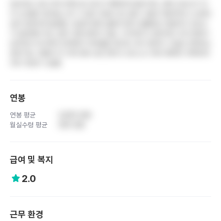
만성적인 간호 인력 부족으로 듀티가 빡빡하게 돌아가며, 경력 간호사가 적
어 신규들이 펑셔널 근무 시 업무 부담이 큼. 월차 사용이 제한적이고 오버타
임이 빈번하게 발생함. 비급여 항목 설명과 환자 컴플레인 대응까지 간호사
가 담당해야 하는 업무 과중 문제가 있음. 수직적이고 권위적인 조직 문화가
남아있어 의사와의 관계에서 어려움을 겪으며, 회식 참여가 사실상 강제되는
분위기임. 연봉이 타 지역 대비 낮은 편이고 보너스나 복지 혜택이 부족하여
처우 개선이 시급함
연봉
연봉 평균
3,800 만원
월실수령 평균
290 만원
급여 및 복지
2.0
근무 환경