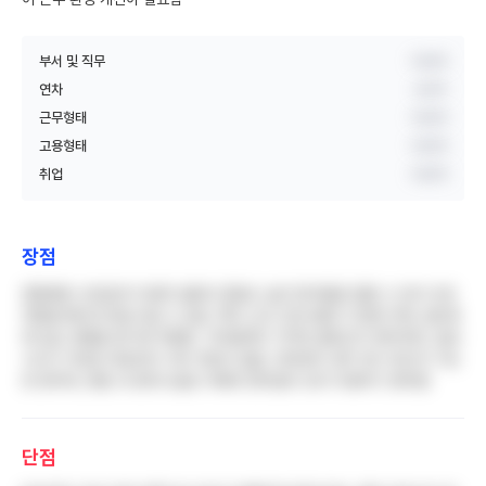
부서 및 직무
비공개
연차
4년차
근무형태
비공개
고용형태
비공개
취업
비공개
장점
종합병원 규모답게 다양한 질환과 중증도 높은 환자들을 접할 수 있어 간호
역량을 빠르게 향상시킬 수 있음. 특히 신규 간호사들이 다양한 케이스를 통
해 임상 경험을 쌓기에 적합함. 지하철역이 가까워 출퇴근이 편리하며, 점심
식사가 무료로 제공되어 식비 부담이 없음. 대부분의 경우 정시 퇴근이 가능
한 편이며, 병원 내 편의시설로 카페와 편의점이 있어 이용하기 편리함
단점