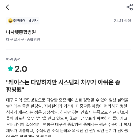
24.11 작성
추천해요
4
년차
나사렛종합병원
대구 달서구 · 종합병원
병원 총평
2.0
"케이스는 다양하지만 시스템과 처우가 아쉬운 종
합병원"
대구 지역 종합병원으로 다양한 중증 케이스를 경험할 수 있어 임상 실력을
쌓기에는 좋은 환경임. 지하철역과 가까워 대중교통 이용이 편리하고 병원
식사가 제공되는 점은 긍정적임. 하지만 경력 간호사 부족으로 신규 간호사
들이 과도한 업무 부담을 안고 있으며, 3교대 근무표가 빡빡하게 돌아가고
오버타임이 일상적임. 연봉은 대구권 종합병원 중에서는 평균 수준이나 복지
제도가 미흡하고, 수직적인 조직 문화와 의료진 간 권위적인 관계가 남아있
어 근무 환경 개선이 필요함