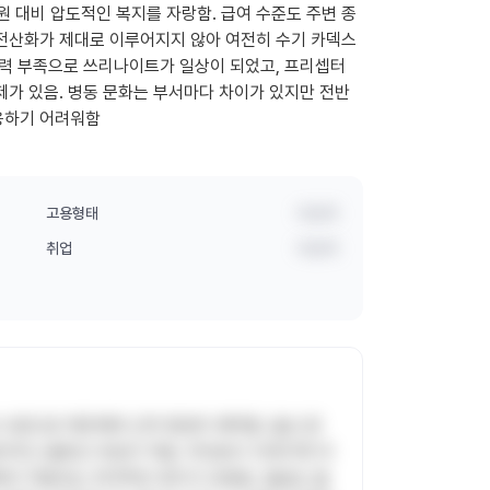
원 대비 압도적인 복지를 자랑함. 급여 수준도 주변 종
 전산화가 제대로 이루어지지 않아 여전히 수기 카덱스
인력 부족으로 쓰리나이트가 일상이 되었고, 프리셉터
제가 있음. 병동 문화는 부서마다 차이가 있지만 전반
응하기 어려워함
고용형태
비공개
취업
비공개
 수준으로 깨끗해져 근무 환경이 쾌적함. 울산 문
리하고 출퇴근 부담이 적음. 무엇보다 직계가족 의
혜택이 적용되는 파격적인 복지가 강점임. 월급도 울