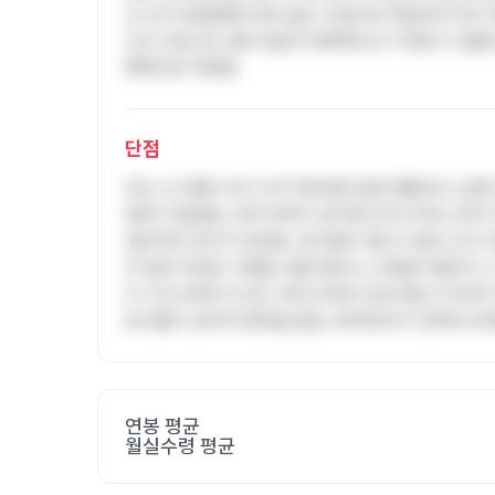
산 내 타 종합병원 대비 높은 수준으로 책정되어 있어
신규 간호사도 업무 분담이 명확해 초기 적응이 수월한
혜택으로 작용함
단점
전산 시스템이 의사 오더 확인용으로만 활용되고 실제
업무가 발생함. 인력 부족이 심각해 쓰리나이트 근무가
살인적인 듀티가 빈번함. 프리셉터 제도가 없어 신규 
의 업무 부담만 가중됨. 병원 행사나 교육을 주말이나
인 시간 보장이 안 됨. 오래 근무한 간호사들 간 텃세
호사들이 심리적 압박을 받음. 육아휴직이 1년에서 6
연봉 평균
월실수령 평균