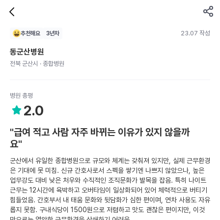
23.07 작성
추천해요
3
년차
동군산병원
전북 군산시 · 종합병원
병원 총평
2.0
"급여 적고 사람 자주 바뀌는 이유가 있지 않을까
요"
군산에서 유일한 종합병원으로 규모와 체계는 갖춰져 있지만, 실제 근무환경
은 기대에 못 미침. 신규 간호사로서 스펙을 쌓기엔 나쁘지 않았으나, 높은
업무강도 대비 낮은 처우와 수직적인 조직문화가 발목을 잡음. 특히 나이트
근무는 12시간에 육박하고 오버타임이 일상화되어 있어 체력적으로 버티기
힘들었음. 간호부서 내 태움 문화와 뒷담화가 심한 편이며, 연차 사용도 자유
롭지 못함. 구내식당이 1500원으로 저렴하고 맛도 괜찮은 편이지만, 이것
만으로는 열악한 근무환경을 상쇄하기 어려움