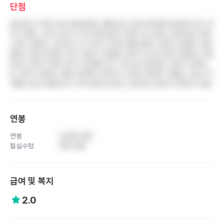
단점
업무강도가 매우 높아 병동임에도 중환자실 수준의 환자를 케어해야 하는 경
우가 많음. 나이트 듀티가 12시간에 달하고 평균 15-20분 오버타임이 당연
시되는 문화임. 간호부서 내 수직적 구조와 태움 문화가 심해 신규들이 눈물
흘리는 일이 빈번함. 연차 사용이 자유롭지 못하고 한 달 전에 신청해도 거절
당하는 경우가 많아 퇴사시 연차를 모두 수당으로 정산받는 경우가 대부분
임. 연차가 쌓여도 연봉 인상폭이 미미하고 오히려 업무만 가중됨. 간호사 이
직률이 높아 채용공고가 자주 올라오는데도 근본적인 개선은 이뤄지지 않음
연봉
연봉
3,900 만원
월실수령
300 만원
급여 및 복지
2.0