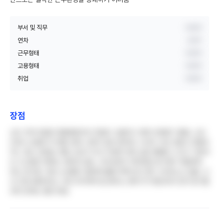
부서 및 직무
비공개
연차
3년차
근무형태
비공개
고용형태
비공개
취업
비공개
장점
군산 지역 유일한 종합병원이라 취업이 수월하고 경력 인정받기 좋음. 신규
간호사 초봉은 타 병원 대비 나쁘지 않은 편이며, 나이트 수당 포함시 연봉이
어느 정도 보장됨. 병원 규모가 커서 다양한 케이스를 경험할 수 있고 기본적
인 시스템과 체계는 갖춰져 있음. 구내식당이 1500원으로 매우 저렴하며
맛도 준수함. 의료 소모품이 충분해 물품 부족으로 인한 스트레스는 없음. 신
규 간호사들끼리는 서로 의지하며 잘 뭉치는 분위기가 형성되어 있어 동기들
과의 관계는 좋은 편임