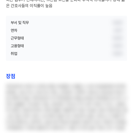
은 간호사들의 이직률이 높음
부서 및 직무
비공개
연차
3년차
근무형태
비공개
고용형태
비공개
취업
비공개
장점
육아휴직과 육아기 단축근무를 자유롭게 사용할 수 있어 워킹맘에게 최적의
환경임. 임신기간 근로시간 단축, 산전휴가 선택적 사용 등 모성보호 제도가
잘 갖춰져 있음. 복지포인트 연 150만원과 명절 상여금 100만원 등 부가 수
당이 쏠쏠함. 독서휴가 2일, 검진휴가 1일 등 추가 휴가 제도가 있고, 강원도
와 안면도 등에 위치한 교육시설을 저렴하게 이용 가능함. 원내 어린이집, 헬
스장, 헬스키퍼 서비스 등 편의시설이 잘 구비되어 있음. 듀티는 타 병원 대
비 잘 맞춰주는 편이며, 공공기관 특성상 월급이 밀리지 않고 정년이 보장됨.
지하철역과 가까워 출퇴근이 편리하고 서울 내 이전 없이 계속 근무 가능함