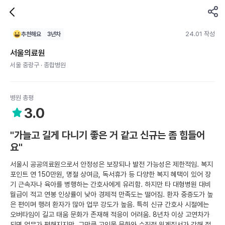
24.01 작성
추천해요
3
년차
서울의료원
서울 중랑구 · 종합병원
병원 총평
3.0
"가늘고 길게 다니기 좋은 거 같고 신규는 좀 힘들어
요"
서울시 공공의료원으로서 안정성은 보장되나 발전 가능성은 제한적임. 복지
포인트 연 150만원, 명절 상여금, 독서휴가 등 다양한 복지 혜택이 있어 장
기 근속자나 육아를 병행하는 간호사에게 유리함. 하지만 타 대형병원 대비
월급이 적고 연봉 인상률이 낮아 경제적 만족도는 떨어짐. 환자 중증도가 높
은 편이며 행려 환자가 많아 업무 강도가 높음. 특히 신규 간호사 시절에는
오버타임이 길고 태움 문화가 존재해 적응이 어려움. 8년차 이상 고연차가
되면 업무가 편해지지만, 그만큼 고인물 문화와 수직적 위계질서가 강해 젊