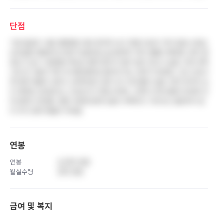
단점
기본 월급이 서울 대형병원 대비 현저히 낮고 연봉 인상이 거의 동결 수준임.
성과급을 연말에 한 번에 지급해 월 실수령액이 적어 생활이 빠듯함. 환자 중
증도가 높고 시립병원 특성상 행려 환자가 많아 업무 강도가 높음. 인력 부족
으로 한 사람이 여러 부서를 헬퍼로 돌아야 하는 경우가 빈번함. 신규 간호사
에 대한 태움이 심하고 오버타임이 길어 조기 퇴사율이 높음. 연차 위주의 승
진 체계로 능력보다는 근속년수가 중요시되며, 고연차 간호사들의 텃세와 꼰
대 문화가 만연함. 병원 주변에 편의시설이 부족하고 기숙사도 충분하지 않
아 주거 문제 해결이 어려움
연봉
연봉
4,200 만원
월실수령
320 만원
급여 및 복지