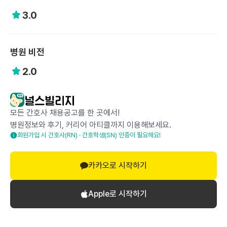
3.0
병원 비전
2.0
이 자료는 '(주)다이버즈'에 의해 수집되었으며,
캡처 및 배포 등의 외부 유출은 엄격히 제한됩니다.
모든 간호사 채용공고를 한 곳에서!
병원정보와 후기, 커리어 아티클까지 이용해보세요.
회원가입 시 간호사(RN) · 간호학생(SN) 인증이 필요해요!
공감하기
0
스크랩
1
카카오로 시작하기
Apple로 시작하기