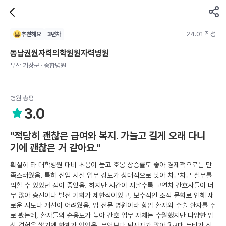
24.01 작성
추천해요
3
년차
동남권원자력의학원원자력병원
부산 기장군 · 종합병원
병원 총평
3.0
"적당히 괜찮은 급여와 복지. 가늘고 길게 오래 다니
기에 괜찮은 거 같아요."
확실히 타 대학병원 대비 초봉이 높고 호봉 상승률도 좋아 경제적으로는 만
족스러웠음. 특히 신입 시절 업무 강도가 상대적으로 낮아 차근차근 실무를
익힐 수 있었던 점이 좋았음. 하지만 시간이 지날수록 고연차 간호사들이 너
무 많아 승진이나 발전 기회가 제한적이었고, 보수적인 조직 문화로 인해 새
로운 시도나 개선이 어려웠음. 암 전문 병원이라 항암 환자와 수술 환자를 주
로 봤는데, 환자들의 순응도가 높아 간호 업무 자체는 수월했지만 다양한 임
상 경험을 쌓기엔 한계가 있었음. 무엇보다 퇴사자가 많아 3교대 듀티가 정