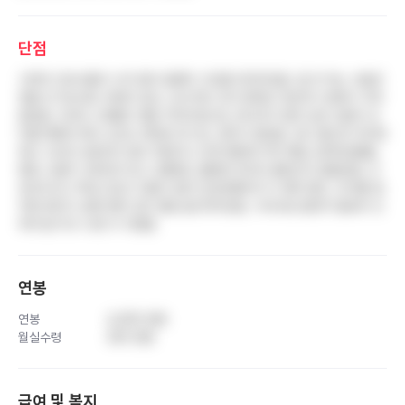
단점
고연차 간호사들이 너무 많아 일종의 고인물 천국이었음. 일 안 하는 사람은
정말 안 하는데도 제재가 없고, 보수적인 조직 문화로 개선이나 변화가 거의
없었음. 3교대 스케줄이 정말 극악이었는데, 퇴사자가 많아 남은 인원이 듀
티를 메꿔야 해서 오프도 제대로 못 쉬는 경우가 많았음. 정시 출근은 하지만
퇴근 시간은 보장되지 않아 차팅이나 인계 때문에 거의 매일 오버타임했음.
병동 시설이 낙후되어 있고 교통편도 불편한 위치라 출퇴근이 힘들었음. 간
호조무사나 학생 간호사 지원이 없어 잔심부름까지 다 해야 했고, 부서별 업
무량 편차가 심해 바쁜 곳은 정말 살인적이었음. 구내식당 밥맛이 별로라 오
히려 밥 먹고 나면 더 지쳤음
연봉
연봉
4,300 만원
월실수령
320 만원
급여 및 복지