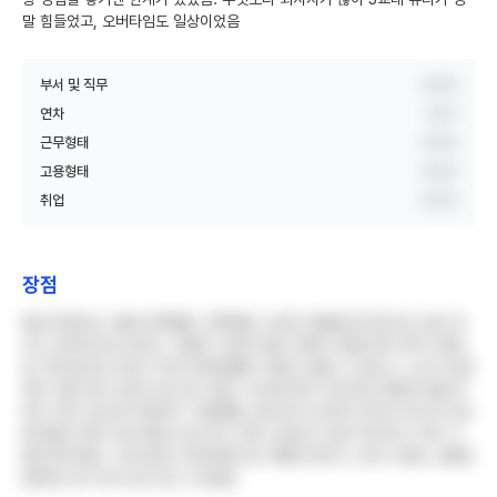
말 힘들었고, 오버타임도 일상이었음
부서 및 직무
비공개
연차
3년차
근무형태
비공개
고용형태
비공개
취업
비공개
장점
월급 면에서는 정말 만족했음. 대학병원 수준의 연봉을 받으면서도 업무 강
도는 상대적으로 낮았고, 호봉이 꾸준히 올라 경력이 쌓일수록 처우가 좋아
짐. 복지포인트 제도가 있어 문화생활비 지원도 받을 수 있었고, 노조가 탄탄
해서 직원 권익 보호가 잘 되는 편임. 부서에 따라 다르지만 대체로 태움 문
화가 적어 신입 때 적응하기 수월했음. 환자군이 암 환자 위주라 장기간 보는
환자들이 많아 라포 형성이 잘 되고, 환자 순응도가 높아 투약이나 처치 시
협조적이었음. 구내식당이 2500원으로 저렴한 편이고, 연차 사용도 조율만
잘하면 눈치 보지 않고 쓸 수 있었음