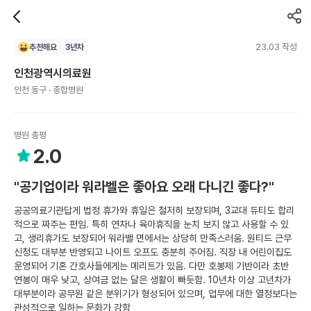
23.03 작성
추천해요
3
년차
인천광역시의료원
인천 동구 · 종합병원
병원 총평
2.0
"공기업이라 워라벨은 좋아요 오래 다니긴 좋다?"
공공의료기관답게 법정 휴가와 휴일은 철저히 보장되며, 3교대 듀티도 합리
적으로 짜주는 편임. 특히 연차나 육아휴직을 눈치 보지 않고 사용할 수 있
고, 생리휴가도 보장되어 워라밸 면에서는 상당히 만족스러움. 원티드 근무
신청도 대부분 반영되고 나이트 오프도 충분히 주어짐. 직장 내 어린이집도
운영되어 기혼 간호사들에게는 메리트가 있음. 다만 호봉제 기반이라 초반
연봉이 매우 낮고, 상여금 없는 달은 생활이 빠듯함. 10년차 이상 고년차가
대부분이라 공무원 같은 분위기가 형성되어 있으며, 업무에 대한 열정보다는
관성적으로 일하는 문화가 강함