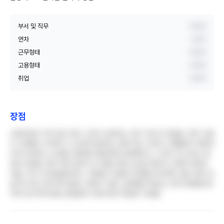
부서 및 직무
비공개
연차
3년차
근무형태
비공개
고용형태
비공개
취업
비공개
장점
오버타임이 거의 없고 퇴근 시간이 보장되는 것이 가장 큰 장점임. 연차 사용
이 자유롭고 오히려 다 쓰도록 권장하는 분위기임. 3교대 스케줄링이 체계적
이어서 원하는 오프를 신청하면 웬만하면 반영해주고, 나이트 후 오프도 충
분히 보장됨. 환자 케어 업무가 타 병원 대비 단순한 편이라 신체적 부담이
적음. 부서 내 동료들끼리는 가족같이 친밀한 관계를 유지하며, 힘든 일이 있
을 때 서로 도와가며 일하는 문화가 있음. 공공병원 특성상 근로기준법을 철
저히 준수하여 법정 공휴일과 주휴수당이 확실히 지급됨