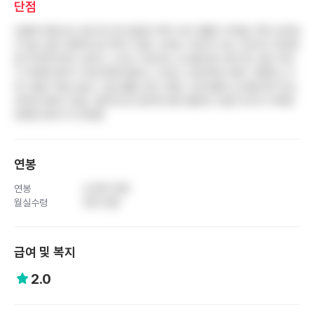
단점
호봉제 운영으로 초반 몇 년은 월급이 매우 낮아 생활이 어려움. 특히 상여금
이 없는 달은 경제적으로 버티기 힘든 수준임. 10년차 이상 고년차가 대부분
을 차지해 텃세가 심하고, 신규나 저년차는 눈치를 많이 봐야 함. 중간 연차
가 부족해 업무가 저년차에게 몰리는 구조임. 간호부에서 매년 시행하는 자
체 시험이 부담스럽고, 진료 물품 신청 시에도 고년차들의 눈치를 봐야 하는
경직된 문화가 있음. 전반적으로 업무에 대한 열정이나 발전 의지가 부족한
정체된 분위기가 만연함
연봉
연봉
4,300 만원
월실수령
320 만원
급여 및 복지
2.0