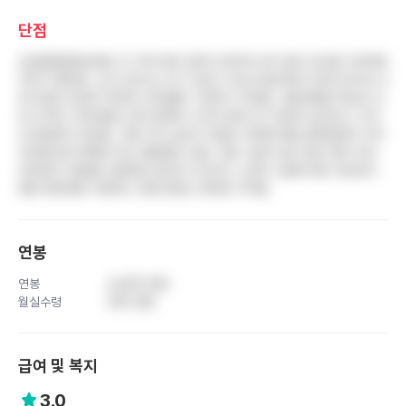
단점
상급종합병원임에도 타 지역 대비 급여가 현저히 낮아 업무 강도를 고려하면
처우가 열악함. 신규 간호사는 첫 1-2년간 극도로 불규칙한 3교대 듀티로 신
체 리듬이 완전히 깨지며, 워라밸은 기대하기 어려움. 국립대병원 특성상 오
래 근무한 고연차들의 꼰대 문화와 수직적 분위기가 여전히 남아있고, 부서
내 뒷담화가 빈번함. 직원 주차 공간이 턱없이 부족해 매일 골목길에서 주차
자리를 찾아 헤매야 하는 불편함이 있음. 직원 식당의 음식 질이 매우 낮아
대부분의 직원들이 불만을 토로하고 있으며, 노후된 시설에 대한 개선보다
병원 확장에만 치중하는 경영 방침도 문제로 지적됨
연봉
연봉
4,400 만원
월실수령
330 만원
급여 및 복지
3.0