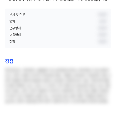
부서 및 직무
비공개
연차
3년차
근무형태
비공개
고용형태
비공개
취업
비공개
장점
복지포인트, 육아휴직, 돌봄휴가 등 공무원에 준하는 복지제도가 잘 갖춰져
있고, 연차 사용이 비교적 자유로운 편임. 격달로 상여금이 지급되며 각종 수
당이 꼼꼼히 챙겨져 월급이 밀리는 일 없이 안정적으로 나옴. 직계가족 병원
비 할인 혜택도 있고, 임신 시 나이트 근무 제외 등 모성보호 제도가 잘 시행
되고 있음. 교육 기간이 충분히 주어지고 체계적인 교육 프로그램이 마련되
어 있어 신규 적응에 도움이 됨. 구내식당 음식 질이 좋아 직원들 만족도가
높으며, 연차가 올라갈수록 대우가 좋아져 장기 근속자에게 유리한 환경임