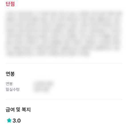
단점
간호사 1인당 환자 수가 많아 업무 강도가 높고, 본연의 간호 업무 외에 각종
잡일이 과도하게 몰려 있음. 보조 인력 부족으로 서류 작업, 물품 관리, 청소
등 부수적인 업무까지 간호사가 전담하고 있음. 고연차 위주의 경직된 조직
문화로 인해 저년차의 의견이 반영되기 어렵고, 실수나 문제 발생 시 무조건
아래 연차의 책임으로 돌리는 분위기가 만연함. 신규 간호사 이직률이 높아
항상 인력이 부족하고, 남은 인원들의 업무 부담이 가중되는 악순환이 반복
됨. 의료원 특성상 다양한 환자층이 입원하는데, 위협적인 상황에서도 간호
사를 보호할 제도나 인력이 부족해 안전 문제가 우려됨
연봉
연봉
4,500 만원
월실수령
340 만원
급여 및 복지
3.0