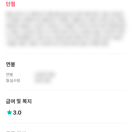
단점
병원 위치가 산 중턱이라 대중교통 접근성이 매우 떨어지며, 직원 주차공간
이 턱없이 부족해 자차 출퇴근도 어려움. 셔틀버스는 배차 간격이 길고 항상
만원이라 출퇴근 시간대 스트레스가 극심함. 3교대 근무로 인한 워라밸 붕괴
는 피할 수 없으며, 환자 수가 많아 업무 강도가 상당히 높음. 부서마다 분위
기가 천차만별이고, 일부 과는 전공의 없이 PA만 있어 간호사 업무 부담이
가중됨. 병원 시설이 노후되어 있고 원내 편의시설도 부족한 편임
연봉
연봉
4,600 만원
월실수령
340 만원
급여 및 복지
3.0