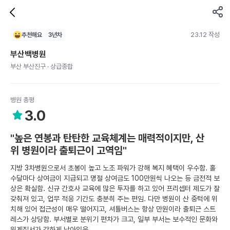
23.12 작성
추천해요
3
년차
부산백병원
부산 부산진구 · 상급종합
병원 총평
3.0
"높은 연봉과 탄탄한 교육체계는 매력적이지만, 산
위 병원이라 출퇴근이 고역임"
지방 3차병원으로서 초봉이 높고 노조 파워가 강해 복지 혜택이 우수함. 홀
수달마다 상여금이 지급되고 명절 상여금도 100만원씩 나오는 등 금전적 보
상은 확실함. 신규 간호사 교육에 많은 투자를 하고 있어 프리셉터 제도가 잘
갖춰져 있고, 업무 적응 기간도 충분히 주는 편임. 다만 병원이 산 중턱에 위
치해 있어 접근성이 매우 떨어지고, 셔틀버스는 항상 만원이라 출퇴근 스트
레스가 상당함. 부서별로 분위기 편차가 크고, 일부 부서는 보수적인 문화와
위계질서가 강하게 남아있음