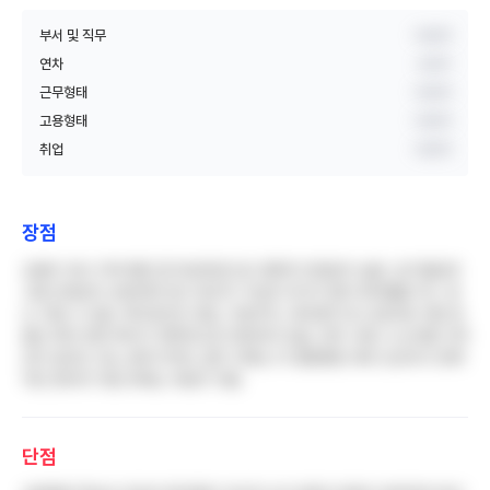
부서 및 직무
비공개
연차
4년차
근무형태
비공개
고용형태
비공개
취업
비공개
장점
초봉이 부산 지역 병원 중 최상위권으로 경제적 안정감이 높음. 공기업답게
고용 안정성이 보장되며 정시 퇴근이 가능한 부서가 많아 워라벨을 어느 정
도 지킬 수 있음. 복지포인트 제공, 무료주차, 육아휴직 및 난임치료 지원 등
출산·육아 관련 복지가 체계적으로 마련되어 있음. 연차 사용 시 눈치를 크게
보지 않아도 되는 분위기이며, 업무 자체는 타 종합병원 대비 단순하고 반복
적인 편이라 적응 후에는 부담이 적음
단점