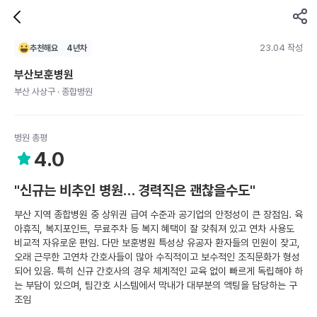
23.04 작성
추천해요
4
년차
부산보훈병원
부산 사상구 · 종합병원
병원 총평
4.0
"신규는 비추인 병원… 경력직은 괜찮을수도"
부산 지역 종합병원 중 상위권 급여 수준과 공기업의 안정성이 큰 장점임. 육
아휴직, 복지포인트, 무료주차 등 복지 혜택이 잘 갖춰져 있고 연차 사용도
비교적 자유로운 편임. 다만 보훈병원 특성상 유공자 환자들의 민원이 잦고,
오래 근무한 고연차 간호사들이 많아 수직적이고 보수적인 조직문화가 형성
되어 있음. 특히 신규 간호사의 경우 체계적인 교육 없이 빠르게 독립해야 하
는 부담이 있으며, 팀간호 시스템에서 막내가 대부분의 액팅을 담당하는 구
조임