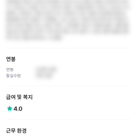
보훈병원 특성상 유공자 환자들의 과도한 요구사항과 민원이 빈번하여 정신
적 스트레스가 높음. 장기 근속자가 많아 고인물 문화가 심하고, 팀간호 시스
템에서 고연차는 차팅 위주로 하고 저연차가 모든 액팅과 잡무를 담당하는
불균형한 업무 분담이 고착화됨. 신규 간호사 교육이 형식적이어서 며칠 관
찰 후 바로 독립시키는 경우가 많고, 프리셉터 제도가 유명무실함. 대중교통
접근성이 떨어져 자차가 거의 필수이며, 부서 배치 시 개인 희망사항을 반영
하지 않고 랜덤 배치하는 시스템임
연봉
연봉
4,600 만원
월실수령
340 만원
급여 및 복지
4.0
근무 환경