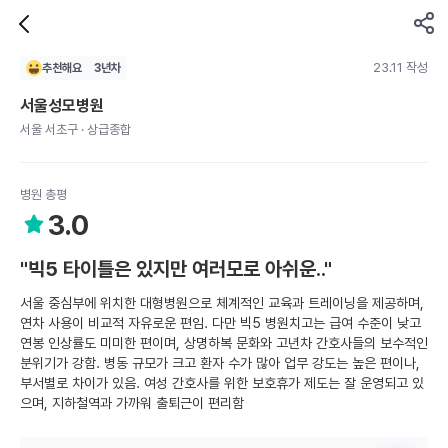
23.11 작성
추천해요
3
년차
서울성모병원
서울 서초구 · 상급종합
병원 총평
3.0
"빅5 타이틀은 있지만 여러모로 아쉬운.."
서울 중심부에 위치한 대형병원으로 체계적인 교육과 트레이닝을 제공하며,
연차 사용이 비교적 자유로운 편임. 다만 빅5 병원치고는 급여 수준이 낮고
연봉 인상률도 미미한 편이며, 상명하복 문화와 고년차 간호사들의 보수적인
분위기가 강함. 병동 규모가 크고 환자 수가 많아 업무 강도는 높은 편이나,
부서별로 차이가 있음. 여성 간호사를 위한 보호휴가 제도는 잘 운영되고 있
으며, 지하철역과 가까워 출퇴근이 편리함