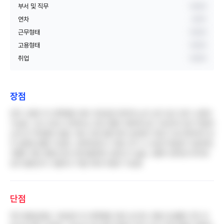
부서 및 직무
비공개
연차
3년차
근무형태
비공개
고용형태
비공개
취업
비공개
장점
연차 사용이 타 대학병원 대비 자유로운 편이며 눈치 보지 않고 휴가 신청이
가능함. 신규 간호사 트레이닝 프로그램이 체계적으로 구성되어 있어 적응하
는데 큰 어려움이 없음. 여성 간호사를 위한 보호휴가 제도가 잘 정착되어 있
어 실제로 활용 가능함. 오버타임이나 주말 근무 시 수당은 확실히 지급되며,
카톨릭 재단 병원으로서 환자들에게 신뢰도가 높음. 교통이 편리한 위치에
있어 출퇴근이 수월하고 직원 외래 이용이 가능함
단점
빅5 병원임에도 기본급이 타 대학병원 대비 낮으며, 연봉 인상률이 2% 미