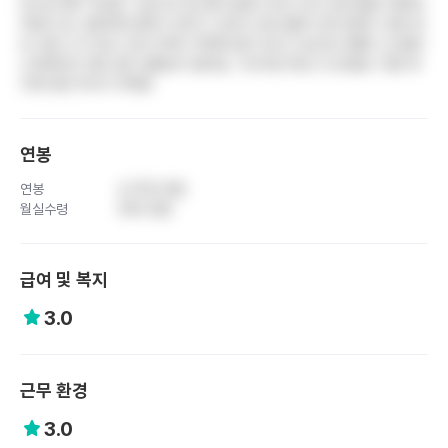
만으로 매우 저조함. 수습기간 중 급여 감면이 있어 신규 간호사들의 경제적
부담이 큼. 상명하복 문화가 강하고 고년차 간호사들의 꼰대 문화가 심한 편
임. 병상 수가 많고 간호 인력이 부족해 업무 강도가 높으며, EMR 시스템이
노후화되어 차팅 업무 효율성이 떨어짐. 구내식당 메뉴가 단조롭고 직원 복
지에 대한 투자가 부족함
연봉
연봉
4,700 만원
월실수령
350 만원
급여 및 복지
3.0
근무 환경
3.0