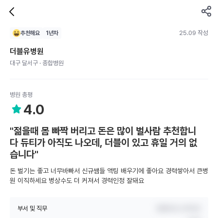
25.09 작성
추천해요
1
년차
더블유병원
대구 달서구 · 종합병원
병원 총평
4.0
"젊을때 몸 빠짝 버리고 돈은 많이 벌사람 추천합니
다 듀티가 아직도 나오데, 더블이 있고 휴일 거의 없
습니다"
돈 벌기는 좋고 너무바빠서 신규쌤들 액팅 배우기에 좋아요 경력쌓아서 큰병
원 이직하세요 병상수도 더 커져서 경력인정 잘돼요
부서 및 직무
정형외과,수부외과