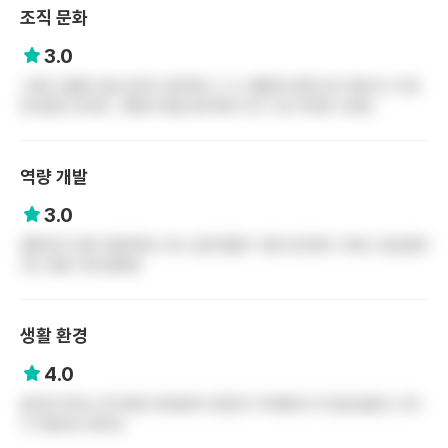
조직 문화
3.0
그래도 태움이 없는곳이라 생각한다 ㄷㄹㅇ불변의 법칙으로 어딜가나 이상
한사람은 있지만.. 대병의 태움 생각하면 이건 그냥 귀여운 수준임.
역량 개발
3.0
종병이라 진짜 이렇게햐도 되나 싶은것들이 가끔 있긴한데 그래도 프셉 붙여
주는 병동 가면 할만함
생활 환경
4.0
솔직히 위치는 최고에요 바로앞에 시장있지 지하철다니지 달성공원도 근처
고 먹을것도 많아요