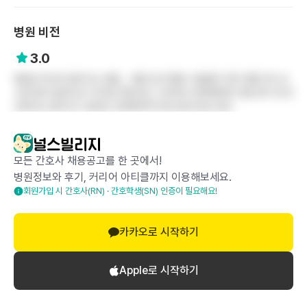
병원 비전
3.0
병원장 위주로 돌아가는 병원... 병원 일 안해본 사람들이 만든 병원구조 보
고있자면 한숨이난다 하지만 몇안되는 수부외과 전문병원에 서울 광주 등 먼
곳에서도 많이오고 실력은 인정해야하기에 성장가능성 높다
이 자료는 '(주)다이버즈'에 의해 수집되었으며,
캡처 및 배포 등의 외부 유출은 엄격히 제한됩니다.
모든 간호사 채용공고를 한 곳에서!
병원정보와 후기, 커리어 아티클까지 이용해보세요.
회원가입 시 간호사(RN) · 간호학생(SN) 인증이 필요해요!
공감하기
0
스크랩
1
카카오로 시작하기
Apple로 시작하기