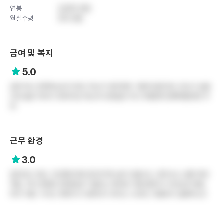
연봉
3,800 만원
월실수령
310 만원
급여 및 복지
5.0
급여 하나 만족하는데 이것도 하는거 생각하면 그렇게 많은것도 아닌가 싶음
근데 젊은 여자가 300이상 버는게 쉬운일은 아니기때문에 돈빠짝벌려면 추
천
근무 환경
3.0
업무강도 최상. 간간통이라면 좀 한가한 날이 있을수도. 환자수는 보통 최대
액팅, 차지 한명당 20명정도? 옵타는 데이땐 기본인편이고 이브닝은 병동
마다 다름. 식사는 못한다고 보면되고 듀티는 나오데, 더블듀티 남발하는곳