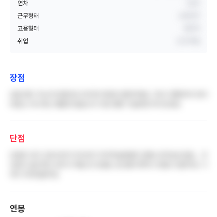
연차
1년차
근무형태
교대근무
고용형태
정규직
취업
신규 취업
장점
돈을 많이 주는게 장점이죠 대구엔 대부분 염전이에요 그리고 종병이라 정석
대로는 아니여도 배울게 많습니다 다른 종병 가실바엔 여기오세요
단점
단점은 내가 간호사인지 의사인지 차지하실분들은 당황스러우실수있음... 무
엇보다 살인적인 듀티가 제일 큰 단점임. 밥 절대 못먹고 돈벌고 잠만자는 기
계가 되어있을거임
연봉