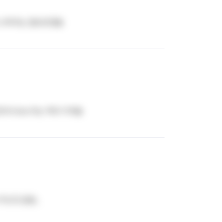
음 나머지는 잘모르겠음
어서 ktx 타는 역과 가까움
가신것 같음..