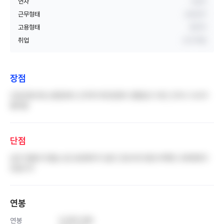
연차
5년차
근무형태
교대근무
고용형태
정규직
취업
신규 취업
장점
간호간병서비스병동에서 근무하기에 환경이 괜찮았고 야간 근무시 식사가
올라옴
단점
낮은 연봉과 맛없는 밥 보호해주지 않은 간호사의 환경 부족한 교육체계가
있습니다
연봉
연봉
5,000 만원