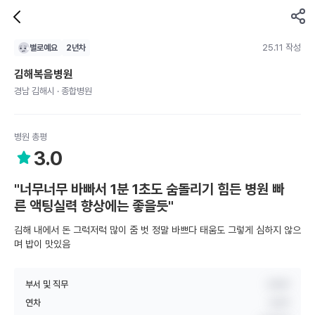
25.11 작성
별로예요
2
년차
김해복음병원
경남 김해시 · 종합병원
병원 총평
3.0
"너무너무 바빠서 1분 1초도 숨돌리기 힘든 병원 빠
른 액팅실력 향상에는 좋을듯"
김해 내에서 돈 그럭저럭 많이 줌 벗 정말 바쁘다 태움도 그렇게 심하지 않으
며 밥이 맛있음
부서 및 직무
간호부
연차
2년차