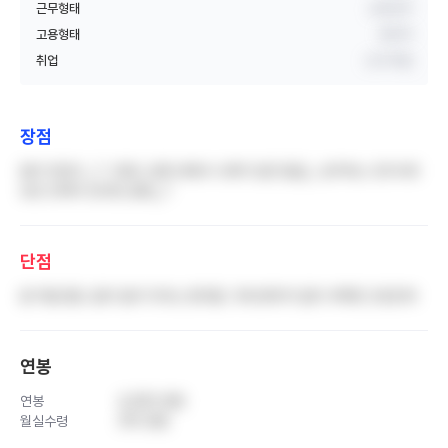
근무형태
교대근무
고용형태
정규직
취업
신규 취업
장점
밥이 맛있다 ,,? 그래도 김해 내에서 나쁘지 않은 월급,, 상주하는 조무사와
보조 인력이 있지만 글쎄,,,?
단점
밥 먹을 틈도 없이 밀어 닥치는 환자들 그에 반해 턱 없이 부족한 간호인력
연봉
연봉
4,300 만원
월실수령
310 만원