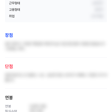
근무형태
교대근무
고용형태
정규직
취업
신규 취업
장점
일이 많아서 그만큼 액팅일이 빠르게 늘고 팀간호인점이 장점인것같습니다
그외에는 딱히..
단점
일한것보다도 돈 덜받는 느낌.. 집오면 항상 쓰러지기 바빠요 그만큼 너무 바
쁩니다
연봉
연봉
3,600 만원
월실수령
300 만원