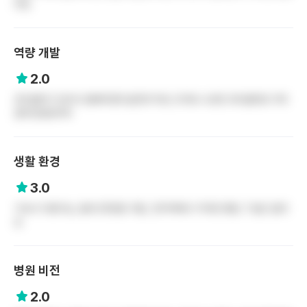
어요
역량 개발
2.0
프리셉터가 있어서 잘배우겠다싶은데 막상 근무표 나오면 프리셉터랑 거의
겹치진않았어여
생활 환경
3.0
기숙사 이용가능, 월세 20만원 지원, 전주역에서 가까운 병원..? 말곤 없어
요
병원 비전
2.0