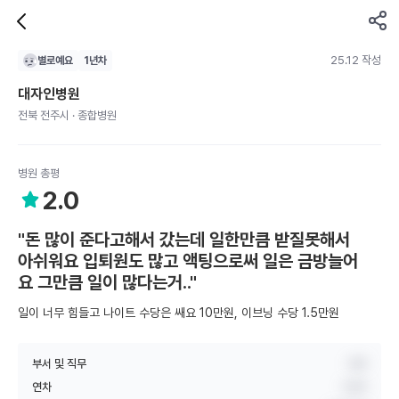
25.12 작성
별로예요
1
년차
대자인병원
전북 전주시 · 종합병원
병원 총평
2.0
"돈 많이 준다고해서 갔는데 일한만큼 받질못해서
아쉬워요 입퇴원도 많고 액팅으로써 일은 금방늘어
요 그만큼 일이 많다는거.."
일이 너무 힘들고 나이트 수당은 쌔요 10만원, 이브닝 수당 1.5만원
부서 및 직무
내과
연차
1년차