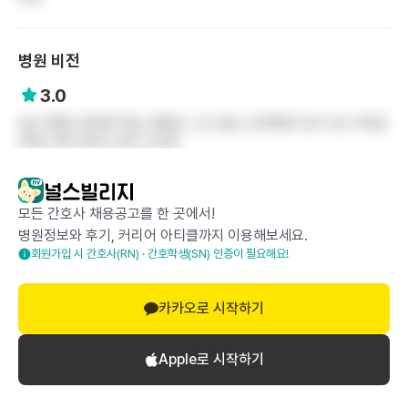
병원 비전
3.0
임상 경험과 경력쌓기에는 괜찮음, 노조 있음, 조선족들이 많고 안산 주민들
에게는 평이 좋지는 않은 것 같음
이 자료는 '(주)다이버즈'에 의해 수집되었으며,
캡처 및 배포 등의 외부 유출은 엄격히 제한됩니다.
모든 간호사 채용공고를 한 곳에서!
병원정보와 후기, 커리어 아티클까지 이용해보세요.
회원가입 시 간호사(RN) · 간호학생(SN) 인증이 필요해요!
공감하기
0
스크랩
0
카카오로 시작하기
Apple로 시작하기