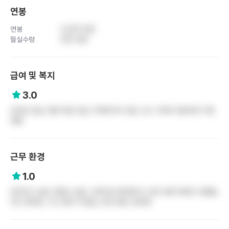
연봉
연봉
5,500 만원
월실수령
350 만원
급여 및 복지
3.0
상여금 있음, 명절 떡값 있음, 하계휴가비 있음, 보수 교육비 일정부분 지원
해줌
근무 환경
1.0
업무강도 높음, 중증도 높음, 오버타임 병바병이나 본인 일한 병동은 심했음,
듀티 병바병, 식사 못한 적 많음, 연차사용도 병바병