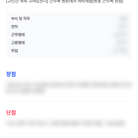
(고인건 계속 고여있는다) 근무복 병원에서 세탁해줌(병동 근무복 편함)
부서 및 직무
병동
연차
5년차
근무형태
교대근무
고용형태
정규직
취업
신규 취업
장점
간호사외 조무사 이송요원 업무원 등 배치 인력들이 많이있음 덕분에 간호사
잡 외 큰 잡일은 없었음
단점
고임, 급여가 적진 않으나 그만큼 정말 힘들고 바쁘게 일함, 시설 낡았음