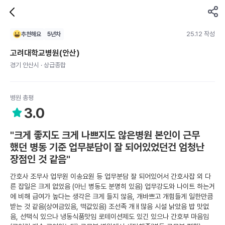
25.12 작성
추천해요
5
년차
고려대학교병원(안산)
경기 안산시 · 상급종합
병원 총평
3.0
"크게 좋지도 크게 나쁘지도 않은병원 본인이 근무
했던 병동 기준 업무분담이 잘 되어있었던건 엄청난
장점인 것 같음"
간호사 조무사 업무원 이송요원 등 업무분담 잘 되어있어서 간호사잡 외 다
른 잡일은 크게 없었음 (아닌 병동도 분명히 있음) 업무강도와 나이트 하는거
에 비해 급여가 높다는 생각은 크게 들지 않음, 개바쁘고 개힘들게 일한만큼
받는 것 같음(상여금있음, 떡값있음) 조선족 개ㅐ많음 시설 낡았음 밥 맛없
음, 선택식 있으나 냉동식품맛임 로테이션제도 있긴 있으나 간호부 마음임