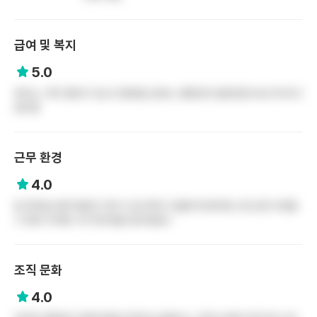
급여 및 복지
5.0
복지는..딱히 좋은거 있는지 몱겠음 급여는 괜찮은대 일한만큼 버는거다라고
많이함
근무 환경
4.0
밥 못먹음 바쁜 병원은 아마 다 밥 못먹고 일할거라생각함 오프신청 자유롭
고 맞춰 주려함 너무 환자입원 밀어넣음ㅠ
조직 문화
4.0