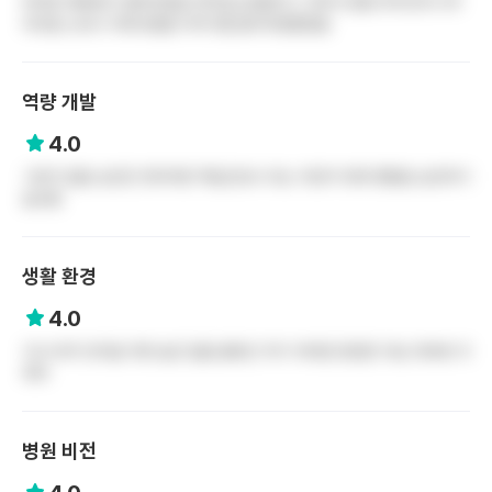
머리망 해제된지 얼마안됬음 연차있는분들이나 고위직 분들 위주인게 너무
아쉬음 신규나 아래사람들 이야기좀 들어주몀좋겠음
역량 개발
4.0
그런거 없음 승진은 연차차면 책임간호사 되는 이런거 밖에 못봤음 승진하기
싫오함
생활 환경
4.0
긱사 비추 안치움 주변 놀곳 없음 출퇴근 하기 어려운 환경은 아님 대부분 자
취하
병원 비전