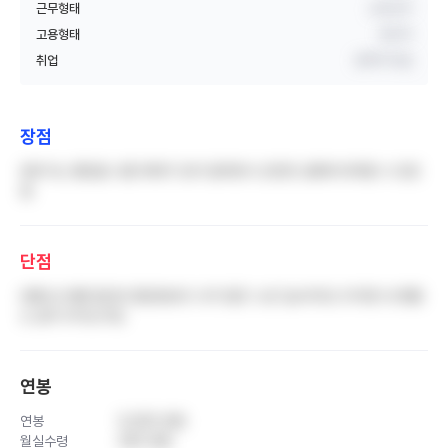
근무형태
교대근무
고용형태
정규직
취업
경력직 취업
장점
분위기는 좋았음 나름 체계가 있어 일하면서 곤란한 상황에 대처할 수 있었
음
단점
바쁨 넘 바쁨 일인당 할당량보다 너무 많은 느낌 Cpr이라도 터지면 내 멘탈
도 같이 터지는거임
연봉
연봉
5,000 만원
월실수령
340 만원