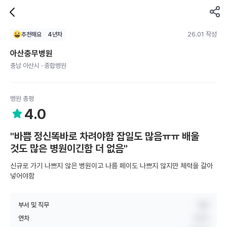
26.01 작성
추천해요
4
년차
아산충무병원
충남 아산시 · 종합병원
병원 총평
4.0
"바쁨 정신똑바로 차려야함 잡일도 많음ㅠㅠ 배울
것도 많은 병원이긴함 더 없음"
신규로 가기 나쁘지 않은 병원이고 나름 페이도 나쁘지 않지만 체력을 갈아
넣어야함
부서 및 직무
병동
연차
4년차