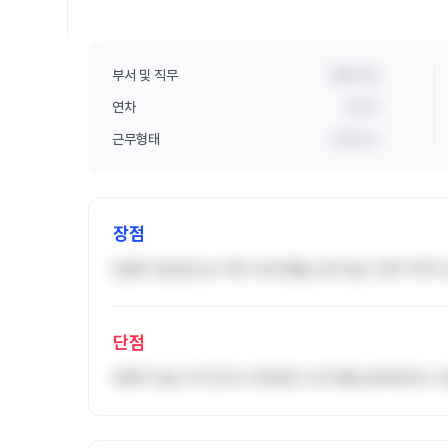
부서 및 직무
중환자실
연차
4년차
근무형태
교대근무
장점
돈많이 줌 말고는 딱히 모르겠음 상여 없고 복지 딱히
단점
체계가 없고 막 던지고 못하면 소리지름 공부해가도 다