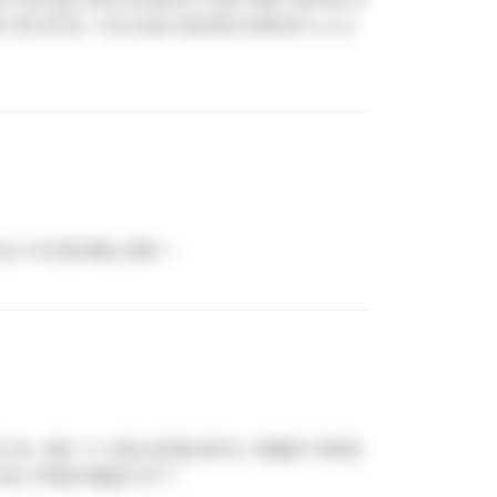
 짜니까 뭐.. 식사시간은 윗년차만 보장되져 ㅎㅎㅎ
기난 수직 똥꼬빠는 문화~~
히 다니는 사람 ㅋㅋ 연공 승진을 꿈꾸는 사람들이 대부분
보는 아랫년차들입니다^^..