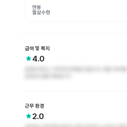
연봉
월실수령
급여 및 복지
4.0
급여랑 복지는 그럭저럭 만족할만 할겁니다. 정말 자부해
날정도로 월급 짜갑습니다
근무 환경
2.0
업무강도 10년차면 날라다니지만 저년차는 눈치보고 뛰어다