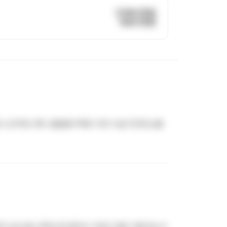
7,150 만원
520 만원
요 신규여도 꽤나 쏠쏠할거에요 다만 수습기간엔 눈물
니죠 밥도 못먹고여 환자수 1인당 12명 기본이죠 오