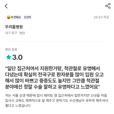
26.03 작성
추천해요
2
년차
우리들병원
대구 중구 · 병원
병원 총평
3.0
"일단 집근처여서 지원한거랑, 척관절로 유명해서
다녔는데 확실히 전국구로 환자분들 많이 입원 오고
해서 많이 바쁘고 중증도도 높지만 그만큼 척관절
분야에선 정말 수술 잘하고 유명하다고 느꼈어요"
저는 서울 상경 때문에 잠시 웨이팅 겸 집근처에서 일한거지만 신규들 처음
입사시 교육도 체계적으로 잘 해주고 분위기도 수선생님이 유하게 해주셔서
좋다고 느꼈습니다