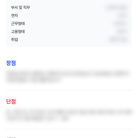
부서 및 직무
신경외과 병동
연차
2년차
근무형태
교대근무
고용형태
정규직
취업
경력직 취업
장점
척관절 분야로 유명해서 체계적으로 잘 되어있습니다 업무분담도 명확하고
의료진분들도 다들 젠틀하십니다
단점
음.. 환자수가 너무 많고 너무 바빠서 정신이 없는거랑 마찬가지로 너무 바쁘
다보니까 다들 예민할수 있다 ?.. 정도