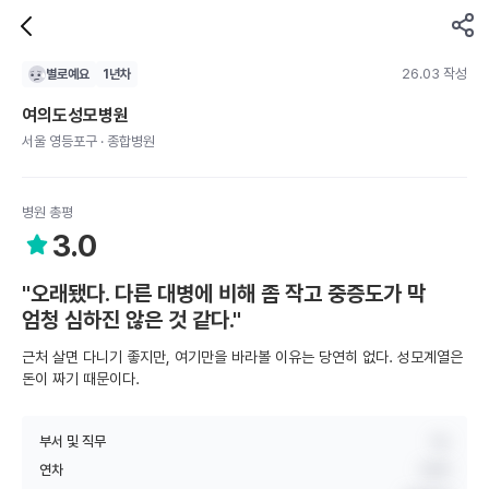
26.03 작성
별로예요
1
년차
여의도성모병원
서울 영등포구 · 종합병원
병원 총평
3.0
"오래됐다. 다른 대병에 비해 좀 작고 중증도가 막
엄청 심하진 않은 것 같다."
근처 살면 다니기 좋지만, 여기만을 바라볼 이유는 당연히 없다. 성모계열은
돈이 짜기 때문이다.
부서 및 직무
Os
연차
1년차