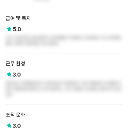
급여 및 복지
5.0
신규 수습인데도 홀수달마다 능력개발비 70만원 더 얹어준다 긱사 20만원
빼도 세후로 360만원 이상 받았다
근무 환경
3.0
업무강도 3차병원급이다 오버타임은 적은편이다 서로 엑팅업무 도와줄려고
한다 독립하면 밥먹는건 거의 불가능...하고 독립전 신규때는 밥먹으러 보내
준다
조직 문화
3.0