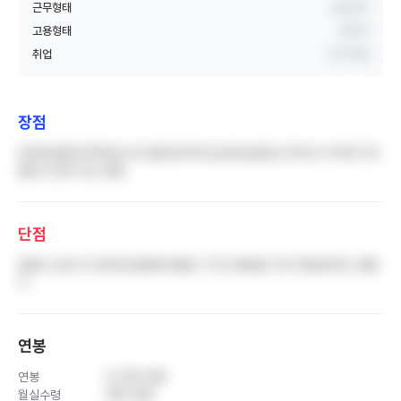
근무형태
교대근무
고용형태
정규직
취업
신규 취업
장점
연세의료원에 묵여있는게 장점인듯하다(신촌강남용인) 2차이긴 하지만 3차
될려고 준비 하는 병원
단점
중증도 높아서 트레이닝받을때 힘들다..?어느병원을 가든 똑같겠지만..힘들
다
연봉
연봉
5,700 만원
월실수령
360 만원