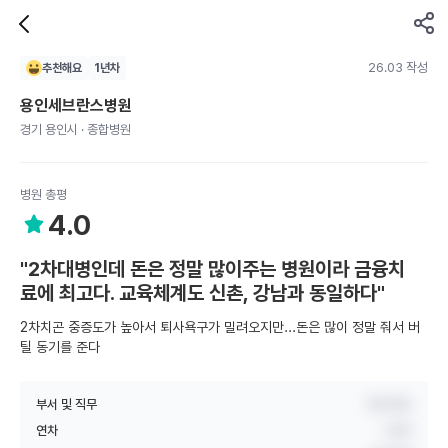
26.03 작성
추천해요
1
년차
용인세브란스병원
경기 용인시 · 종합병원
병원 총평
4.0
"2차대병인데 돈은 정말 많이주는 병원이라 금융치
료에 최고다. 교육체계도 신촌, 강남과 동일하다"
2차치곤 중증도가 높아서 퇴사욕구가 밀려오지만...돈은 많이 정말 줘서 버
틸 동기를 준다
부서 및 직무
특수파트
연차
1년차