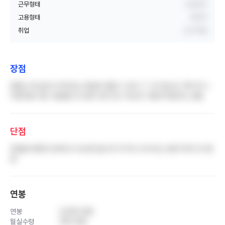
근무형태
교대근무
고용형태
정규직
취업
신규 취업
장점
중증도 꽤 높아서 커리어는 확실히 쌓을 수 있다..? 그거 말고는 딱히 못 느
끼겠어용 다른 사람들은 돈 많이 준다고는 하는데 그렇게 와닿지는 않음
단점
장점을 제외한 전부라고 보시면 됩니다! 거기다 내 부서는 분위기까지 안 좋
음
연봉
연봉
4,000 만원
월실수령
350 만원