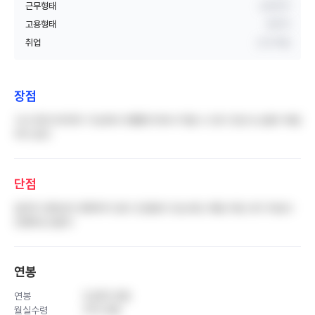
근무형태
교대근무
고용형태
정규직
취업
신규 취업
장점
식사 테이크아웃이 가능해서 바쁠때 타와서 먹을 수 있다 전산시스템이 복잡
하지 않다
단점
업무의 경계선이 명확하지 않다 진검팀이 있는데도 매일 아침 내가 피검사
진행하는것같다
연봉
연봉
5,600 만원
월실수령
370 만원