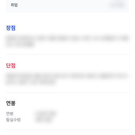
취업
신규 취업
장점
병바병 부바부이나 분위기 좋은 병동은 간호사, 레지, 교수 관계없이 다 예의
있고 서로 잘해줌
단점
병동에 허리급이 없음 3년차 바로 위가 10년차인 경우도 있음(다만 이건 어
딜가도 요즘 다 있는 현상인듯)
연봉
연봉
5,000 만원
월실수령
380 만원