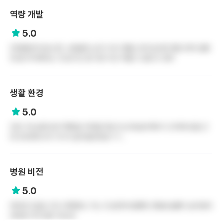
역량 개발
5.0
3차병원이다보니22 스페셜리스트가 되기 좋음 근데 입사한 병동 외의 질병
엔 좀 무지해지는 것 같기도 함 다만 이건 어쩔 수 없다고 생각
생활 환경
5.0
인천 구도심에 있어 백화점 지하철 맛집 인스타감성카페 다 근처에 있음 근
데 3교대하니까 가기가 쉽지않던데요ㅋㅋ..
병원 비전
5.0
버티면 진급도 하고 대학원도 가는 것 같은데 말했듯 연봉상승률이 높지않아
대부분 이직 많이 하는듯