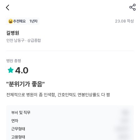
23.08 작성
추천해요
1
년차
길병원
인천 남동구 · 상급종합
병원 총평
4.0
"분위기가 좋음"
전체적으로 병원이 좀 인색함, 간호인력도 연봉인상률도 다 짬
부서 및 직무
병동
연차
1년차
근무형태
교대근무
고용형태
정규직