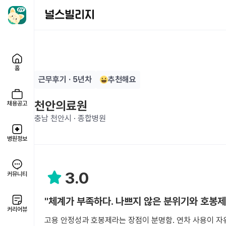
홈
근무후기 · 5년차
추천해요
천안의료원
채용공고
충남 천안시 · 종합병원
병원정보
3.0
커뮤니티
"체계가 부족하다. 나쁘지 않은 분위기와 호봉제
커리어뷰
고용 안정성과 호봉제라는 장점이 분명함. 연차 사용이 